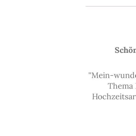
Schön
''Mein-wunde
Thema H
Hochzeitsar