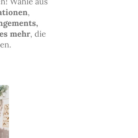
ch! Wähle aus
ationen
,
ngements,
les mehr
, die
en.