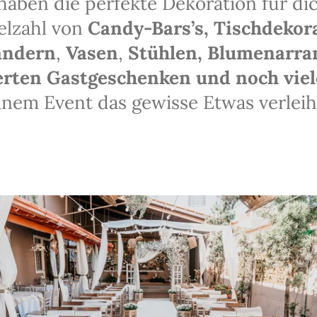
 haben die perfekte Dekoration für di
ielzahl von
Candy-Bars’s,
Tischdekor
ändern
,
Vasen
,
Stühlen, Blumenarra
erten Gastgeschenken und noch vie
inem Event das gewisse Etwas verleih