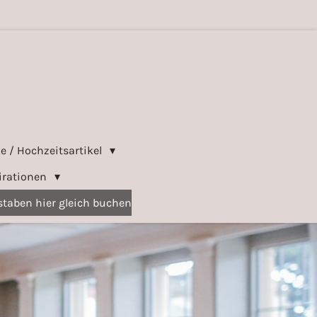
e / Hochzeitsartikel
irationen
taben hier gleich buchen