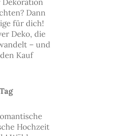
 Dekoration
ichten? Dann
ge für dich!
ver Deko, die
rwandelt – und
 den Kauf
 Tag
 romantische
sche Hochzeit