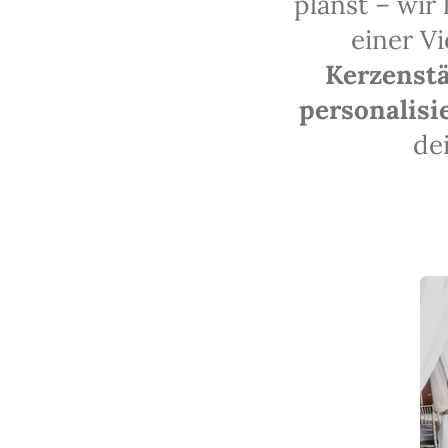
planst – wir
einer V
Kerzenst
personalisi
de