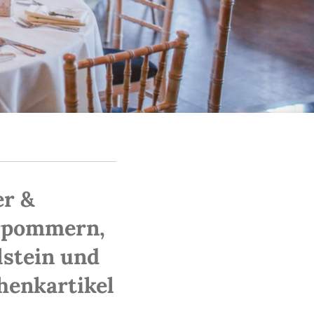
er &
orpommern,
stein und
henkartikel