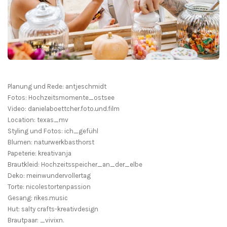
Planung und Rede: antjeschmidt
Fotos: Hochzeitsmomente_ostsee
Video: danielaboettcher.foto.und.film
Location: texas_mv
Styling und Fotos: ich_gefühl
Blumen: naturwerkbasthorst
Papeterie: kreativanja
Brautkleid: Hochzeitsspeicher_an_der_elbe
Deko: meinwundervollertag
Torte: nicolestortenpassion
Gesang: rikes.music
Hut: salty crafts-kreativdesign
Brautpaar: _vivixn.