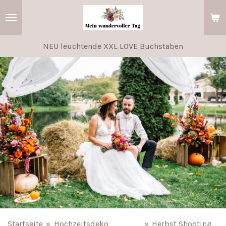
Zum
Hauptinhalt
springen
NEU leuchtende XXL LOVE Buchstaben
Startseite
»
Hochzeitsdeko
»
Herbst Shooting