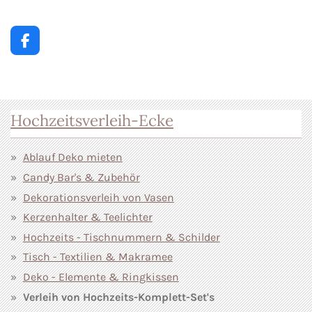
s
t
a
F
g
a
r
c
a
e
m
b
o
Hochzeitsverleih-Ecke
o
k
Ablauf Deko mieten
Candy Bar's & Zubehör
Dekorationsverleih von Vasen
Kerzenhalter & Teelichter
Hochzeits - Tischnummern & Schilder
Tisch - Textilien & Makramee
Deko - Elemente & Ringkissen
Verleih von Hochzeits-Komplett-Set's