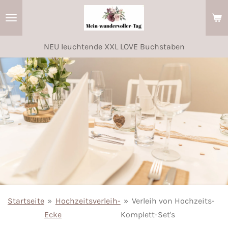
Zum
Hauptinhalt
springen
NEU leuchtende XXL LOVE Buchstaben
Startseite
»
Hochzeitsverleih-
»
Verleih von Hochzeits-
Ecke
Komplett-Set's