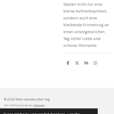
Gästen nicht nur eine
kleine Aufmerksamkeit,
sondern auch eine
bleibende Erinnerung an
einen unvergesslichen
Tag voller Liebe und
schöner Momente.
T
T
T
T
e
e
e
e
i
i
i
i
l
l
l
l
e
e
e
e
n
n
n
n
© 2020 Mein-wundervoller-Tag
Mit Unterstützung von
Webador