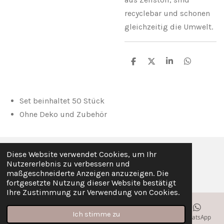
recyclebar und schonen
gleichzeitig die Umwelt.
T
T
T
T
e
e
e
e
i
i
i
i
l
l
l
l
e
e
e
e
Set beinhaltet 50 Stück
n
n
n
n
Ohne Deko und Zubehör
Diese Website verwendet Cookies, um Ihr
© 2020 Mein-wundervoller-Tag
Nutzererlebnis zu verbessern und
Mit Unterstützung von
Webador
maßgeschneiderte Anzeigen anzuzeigen. Die
fortgesetzte Nutzung dieser Website bestätigt
Ihre Zustimmung zur Verwendung von Cookies.
Ich stimme zu
E-Mail
Telefon
Karte
Instagram
WhatsApp