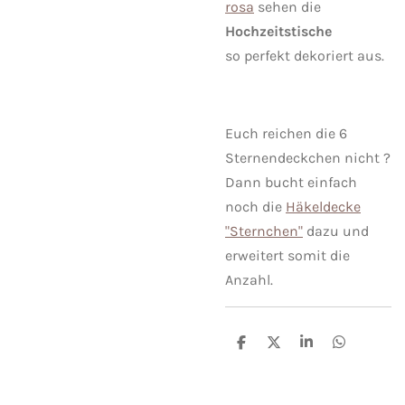
rosa
sehen die
Hochzeitstische
so perfekt dekoriert aus.
Euch reichen die 6
Sternendeckchen nicht ?
Dann bucht einfach
noch die
Häkeldecke
"Sternchen"
dazu und
erweitert somit die
Anzahl.
T
T
T
T
e
e
e
e
i
i
i
i
l
l
l
l
e
e
e
e