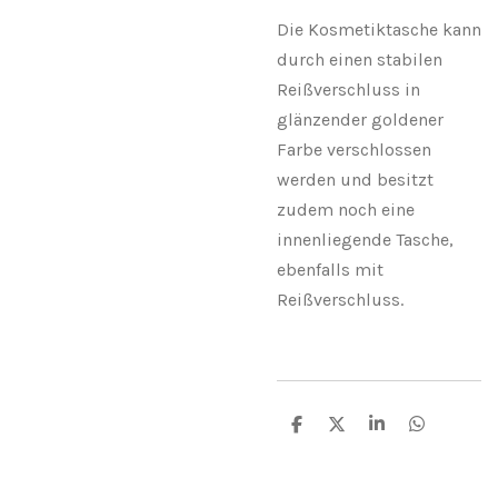
Die Kosmetiktasche kann
durch einen stabilen
Reißverschluss in
glänzender goldener
Farbe verschlossen
werden und besitzt
zudem noch eine
innenliegende Tasche,
ebenfalls mit
Reißverschluss.
T
T
T
T
e
e
e
e
i
i
i
i
l
l
l
l