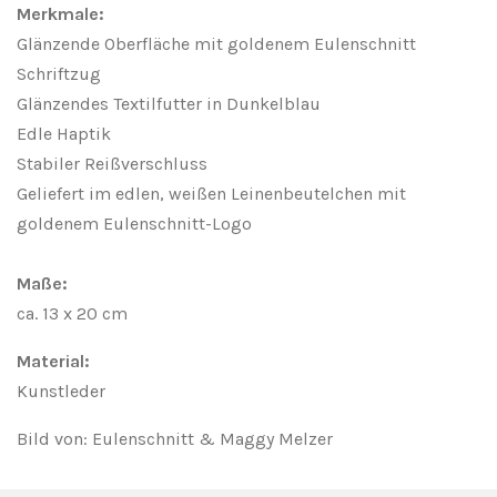
e
e
e
e
Merkmale:
n
n
n
n
Glänzende Oberfläche mit goldenem Eulenschnitt
Schriftzug
Glänzendes Textilfutter in Dunkelblau
Edle Haptik
Stabiler Reißverschluss
Geliefert im edlen, weißen Leinenbeutelchen mit
goldenem Eulenschnitt-Logo
Maße:
ca. 13 x 20 cm
Material:
Kunstleder
Bild von: Eulenschnitt & Maggy Melzer