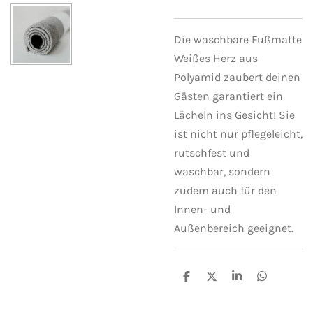
Die
waschbare Fußmatte
Weißes Herz
aus
Polyamid zaubert deinen
Gästen garantiert ein
Lächeln ins Gesicht! Sie
ist nicht nur pflegeleicht,
rutschfest und
waschbar, sondern
zudem auch für den
Innen- und
Außenbereich geeignet.
T
T
T
T
e
e
e
e
i
i
i
i