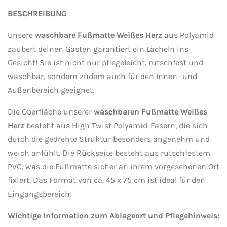
l
l
l
l
e
e
e
e
BESCHREIBUNG
n
n
n
n
Unsere
wa
schbare Fußmatte Weißes Herz
aus Polyamid
zaubert deinen Gästen garantiert ein Lächeln ins
Gesicht! Sie ist nicht nur pflegeleicht, rutschfest und
waschbar, sondern zudem auch für den Innen- und
Außenbereich geeignet.
Die Oberfläche unserer
waschbaren Fußmatte Weißes
Herz
besteht aus High Twist Polyamid-Fasern, die sich
durch die gedrehte Struktur besonders angenehm und
weich anfühlt. Die Rückseite besteht aus rutschfestem
PVC, was die Fußmatte sicher an ihrem vorgesehenen Ort
fixiert. Das Format von ca. 45 x 75 cm ist ideal für den
Eingangsbereich!
Wichtige Information zum Ablageort und Pflegehinweis: