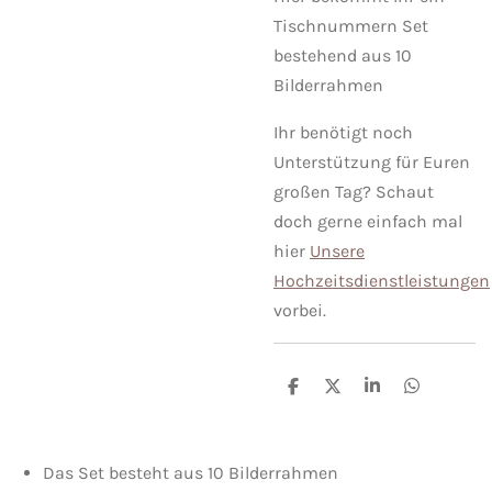
Tischnummern Set
bestehend aus 10
Bilderrahmen
Ihr benötigt noch
Unterstützung für Euren
großen Tag? Schaut
doch gerne einfach mal
hier
Unsere
Hochzeitsdienstleistungen
vorbei.
T
T
T
T
e
e
e
e
i
i
i
i
l
l
l
l
e
e
e
e
Das Set besteht aus 10 Bilderrahmen
n
n
n
n