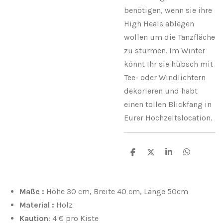
benötigen, wenn sie ihre
High Heals ablegen
wollen um die Tanzfläche
zu stürmen. Im Winter
könnt Ihr sie hübsch mit
Tee- oder Windlichtern
dekorieren und habt
einen tollen Blickfang in
Eurer Hochzeitslocation.
T
T
T
T
e
e
e
e
i
i
i
i
l
l
l
l
e
e
e
e
Maße :
Höhe 30 cm, Breite 40 cm, Länge 50cm
n
n
n
n
Material :
Holz
Kaution
: 4 € pro Kiste