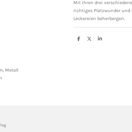
Mit ihren drei verschieden
richtiges Platzwunder und 
Leckereien beherbergen.
T
T
T
e
e
e
i
i
i
l
l
l
e
e
e
n
n
n
m, Metall
m
-Tag