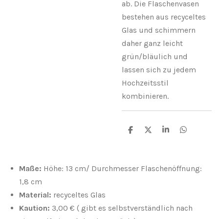
ab. Die Flaschenvasen
bestehen aus recyceltes
Glas und schimmern
daher ganz leicht
grün/bläulich und
lassen sich zu jedem
Hochzeitsstil
kombinieren.
T
T
T
T
e
e
e
e
i
i
i
i
l
l
l
l
e
e
e
e
Maße:
Höhe: 13 cm/ Durchmesser Flaschenöffnung:
n
n
n
n
1,8 cm
Material:
recyceltes Glas
Kaution:
3,00 € ( gibt es selbstverständlich nach