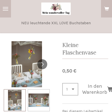
Zum
Hauptinhalt
springen
NEU leuchtende XXL LOVE Buchstaben
Kleine
Flaschenvase
0,50 €
In den
Warenkorb
Bei diesem Leihartikel