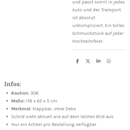
und passt somit in jedes
Auto und der Transport
ist absolut
unkompliziert. Ein tolles
Schmuckstück auf jeder
Hochzeitsfeier.
T
T
T
T
e
e
e
e
i
i
i
i
l
l
l
l
e
e
e
e
Infos:
n
n
n
n
Kaution
: 30€
Maße:
118 x 62 x 5 cm
Merkmal
: klappbar, ohne Deko
Schild sieht aktuell wie auf dem letzten Bild aus
Nur ein Artikel pro Bestellung verfügbar