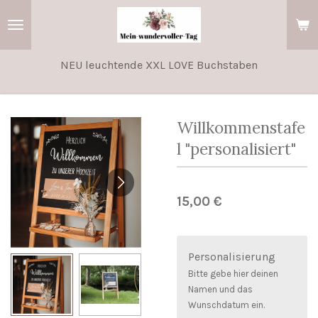
Zum
Hauptinhalt
springen
NEU leuchtende XXL LOVE Buchstaben
Willkommenstafe
l "personalisiert"
15,00 €
Personalisierung
Bitte gebe hier deinen
Namen und das
Wunschdatum ein.