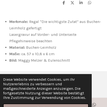
T
T
T
T
e
e
e
e
i
i
i
i
l
l
l
l
e
e
e
e
Merkmale:
Regal “Die wichtigste Zutat” aus Buchen-
n
n
n
n
Leimholz gefertigt
Lasergravur auf Vorder- und Unterseite
Pflegehinweise beachten
Material:
Buchen-Leimholz
Maße:
ca. 57 x 10,8 x 6 cm
Bild:
Maggy Melzer & Eulenschnitt
Diese Website verwendet Cookies, um Ihr
© 2020 Mein-wundervoller-Tag
Nutzererlebnis zu verbessern und
Mit Unterstützung von
Webador
maßgeschneiderte Anzeigen anzuzeigen. Die
fortgesetzte Nutzung dieser Website bestätigt
Ihre Zustimmung zur Verwendung von Cookies.