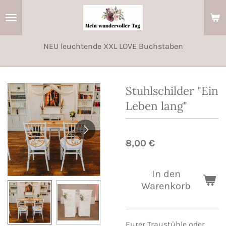
Zum
Hauptinhalt
springen
NEU leuchtende XXL LOVE Buchstaben
Stuhlschilder "Ein
Leben lang"
8,00 €
In den
Warenkorb
Eurer Traustühle oder