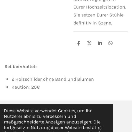
Eurer Hochzeitslocation.
Sie setzen Eurer Stühle
definitiv in Szene.
T
T
T
T
e
e
e
e
i
i
i
i
l
l
l
l
e
e
e
e
Set beinhaltet:
n
n
n
n
2 Holzschilder ohne Band und Blumen
Kaution: 20€
Diese Website verwendet Cookies, um Ihr
© 2020 Mein-wundervoller-Tag
Nutzererlebnis zu verbessern und
Mit Unterstützung von
Webador
maßgeschneiderte Anzeigen anzuzeigen. Die
fortgesetzte Nutzung dieser Website bestätigt