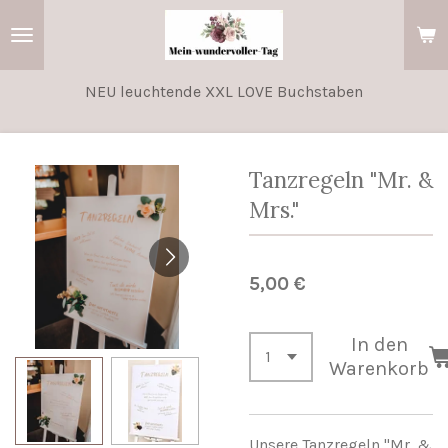
Zum
Hauptinhalt
springen
NEU leuchtende XXL LOVE Buchstaben
Tanzregeln "Mr. &
Mrs."
5,00 €
In den
Warenkorb
Unsere Tanzregeln "Mr. &