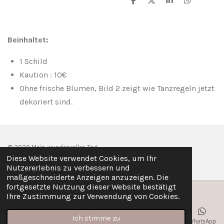
T
T
T
T
e
e
e
e
i
i
i
i
l
l
l
l
e
e
e
e
Beinhaltet:
n
n
n
n
1 Schild
Kaution : 10€
Ohne frische Blumen, Bild 2 zeigt wie Tanzregeln jetzt
dekoriert sind.
© 2020 Mein-wundervoller-Tag
Diese Website verwendet Cookies, um Ihr
Mit Unterstützung von
Webador
Nutzererlebnis zu verbessern und
maßgeschneiderte Anzeigen anzuzeigen. Die
fortgesetzte Nutzung dieser Website bestätigt
Ihre Zustimmung zur Verwendung von Cookies.
Ich stimme zu
E-Mail
Telefon
Karte
Instagram
WhatsApp